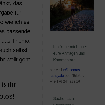
änkt, das
gabe für
o wie ich es
das passende
st das Thema
Ich freue mich über
euch selbst
eure Anfragen und
hr wollt geht
Kommentare
per Mail
tr@thomas-
rathay.de
oder Telefon:
+49 176 244 923 16
iß ihr
otos!
Suche nach
Stichworten