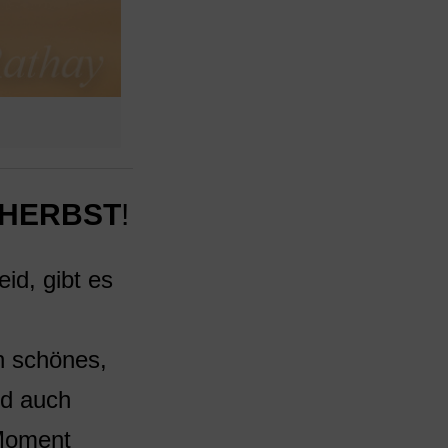
HERBST
!
id, gibt es
n schönes,
nd auch
 Moment