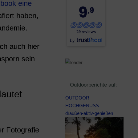
book eine
9
,9
fiert haben,
andemie.
29 reviews
by
ch auch hier
nsporn sein
Outdoorberichte auf:
autet
OUTDOOR
HOCHGENUSS
draußen-aktiv-genießen
r Fotografie