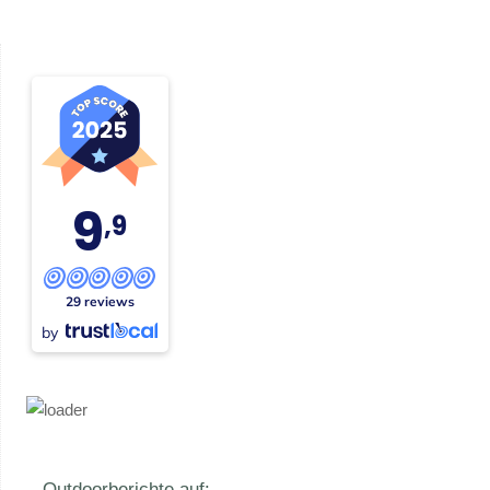
9
,9
29 reviews
by
Outdoorberichte auf: