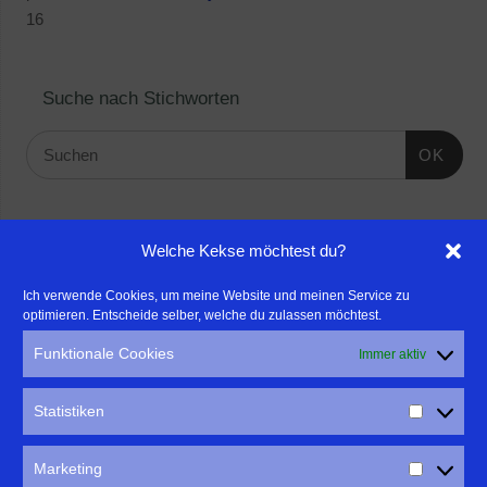
16
Suche nach Stichworten
OK
Linktipps:
Welche Kekse möchtest du?
- Für professionelle Fotografen, die ihre Stärken mehr in den
Ich verwende Cookies, um meine Website und meinen Service zu
optimieren. Entscheide selber, welche du zulassen möchtest.
Fokus rücken wollen, empfehle ich eine Beratung durch Frau
Dr. Martina Mettner
Funktionale Cookies
Immer aktiv
****************************************************
- ERLEBEN ist ALLES!
Statistiken
Wanderfreak.de
****************************************************
Marketing