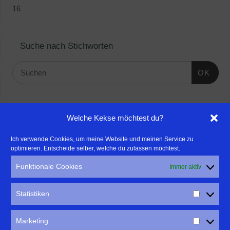
16
Suche nach Stichworten
OK
Linktipps:
Welche Kekse möchtest du?
- Für professionelle Fotografen, die ihre Stärken mehr in den
Ich verwende Cookies, um meine Website und meinen Service zu
optimieren. Entscheide selber, welche du zulassen möchtest.
Fokus rücken wollen, empfehle ich eine Beratung durch Frau
Dr. Martina Mettner
Funktionale Cookies
Immer aktiv
****************************************************
- ERLEBEN ist ALLES!
Statistiken
Wanderfreak.de
****************************************************
Marketing