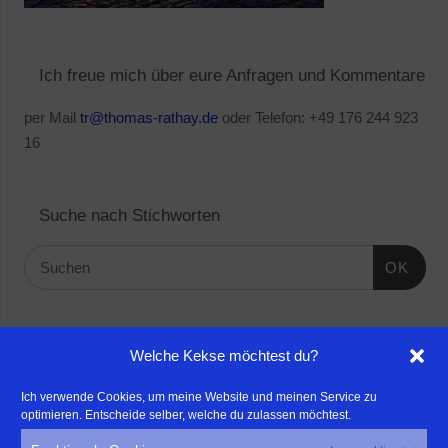
Ich freue mich über eure Anfragen und Kommentare
per Mail
tr@thomas-rathay.de
oder Telefon: +49 176 244 923
16
Suche nach Stichworten
OK
Linktipps:
Welche Kekse möchtest du?
- Für professionelle Fotografen, die ihre Stärken mehr in den
Ich verwende Cookies, um meine Website und meinen Service zu
optimieren. Entscheide selber, welche du zulassen möchtest.
Fokus rücken wollen, empfehle ich eine Beratung durch Frau
Dr. Martina Mettner