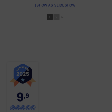
[SHOW AS SLIDESHOW]
1
2
►
9
,9