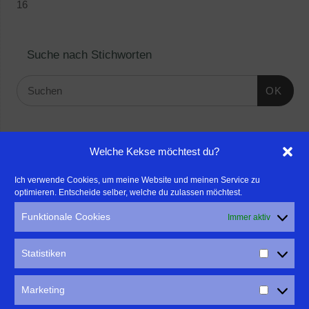
16
Suche nach Stichworten
OK
Linktipps:
Welche Kekse möchtest du?
- Für professionelle Fotografen, die ihre Stärken mehr in den
Ich verwende Cookies, um meine Website und meinen Service zu
optimieren. Entscheide selber, welche du zulassen möchtest.
Fokus rücken wollen, empfehle ich eine Beratung durch Frau
Dr. Martina Mettner
Funktionale Cookies
Immer aktiv
****************************************************
- ERLEBEN ist ALLES!
Statistiken
Wanderfreak.de
****************************************************
Marketing