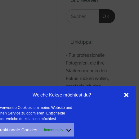
OK
Linktipps:
- Für professionelle
Fotografen, die ihre
Stärken mehr in den
Fokus rücken wollen,
empfehle ich eine
Beratung durch Frau
Welche Kekse möchtest du?
Dr. Martina Mettner
 verwende Cookies, um meine Website und
***************************************
nen Service zu optimieren. Entscheide
- ERLEBEN ist ALLES!
ber, welche du zulassen möchtest.
Wanderfreak.de
unktionale Cookies
Immer aktiv
***************************************