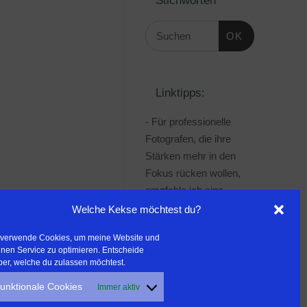
OK
Linktipps:
- Für professionelle
Fotografen, die ihre
Stärken mehr in den
Fokus rücken wollen,
empfehle ich eine
Beratung durch Frau
Welche Kekse möchtest du?
Dr. Martina Mettner
 verwende Cookies, um meine Website und
***************************************
nen Service zu optimieren. Entscheide
- ERLEBEN ist ALLES!
ber, welche du zulassen möchtest.
Wanderfreak.de
unktionale Cookies
Immer aktiv
***************************************