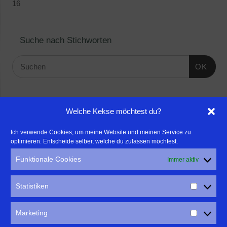
16
Suche nach Stichworten
OK
Linktipps:
Welche Kekse möchtest du?
- Für professionelle Fotografen, die ihre Stärken mehr in den
Ich verwende Cookies, um meine Website und meinen Service zu
optimieren. Entscheide selber, welche du zulassen möchtest.
Fokus rücken wollen, empfehle ich eine Beratung durch Frau
Dr. Martina Mettner
Funktionale Cookies
Immer aktiv
****************************************************
- ERLEBEN ist ALLES!
Statistiken
Wanderfreak.de
****************************************************
Marketing