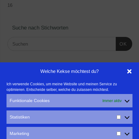
16
Suche nach Stichworten
OK
Linktipps:
Welche Kekse möchtest du?
- Für professionelle Fotografen, die ihre Stärken mehr in den
Ich verwende Cookies, um meine Website und meinen Service zu
optimieren. Entscheide selber, welche du zulassen möchtest.
Fokus rücken wollen, empfehle ich eine Beratung durch Frau
Dr. Martina Mettner
Funktionale Cookies
Immer aktiv
****************************************************
- ERLEBEN ist ALLES!
Statistiken
Wanderfreak.de
****************************************************
Marketing