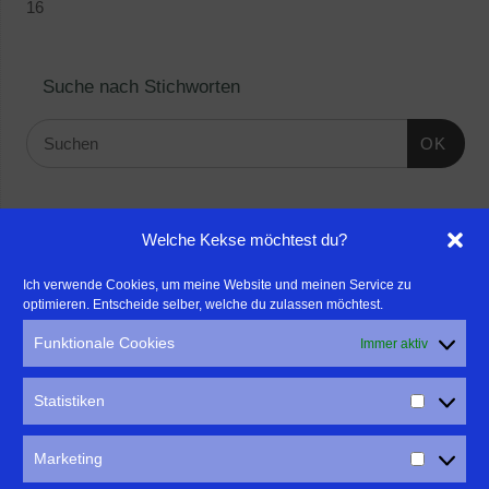
16
Suche nach Stichworten
OK
Linktipps:
Welche Kekse möchtest du?
- Für professionelle Fotografen, die ihre Stärken mehr in den
Ich verwende Cookies, um meine Website und meinen Service zu
optimieren. Entscheide selber, welche du zulassen möchtest.
Fokus rücken wollen, empfehle ich eine Beratung durch Frau
Dr. Martina Mettner
Funktionale Cookies
Immer aktiv
****************************************************
- ERLEBEN ist ALLES!
Statistiken
Wanderfreak.de
****************************************************
Marketing