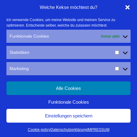
Linktipps:
Welche Kekse möchtest du?
- Für professionelle Fotografen, die ihre Stärken mehr in den
Ich verwende Cookies, um meine Website und meinen Service zu
optimieren. Entscheide selber, welche du zulassen möchtest.
Fokus rücken wollen, empfehle ich eine Beratung durch Frau
Dr. Martina Mettner
Funktionale Cookies
Immer aktiv
****************************************************
- ERLEBEN ist ALLES!
Statistiken
Wanderfreak.de
****************************************************
Marketing
Alle Cookies
Funktionale Cookies
IMPRESSUM
DATENSCHUTZ
Einstellungen speichern
Thomas Rathay
| Präsentiert von
Mantra
&
WordPress.
Cookie policy
Datenschutzerklärung
IMPRESSUM