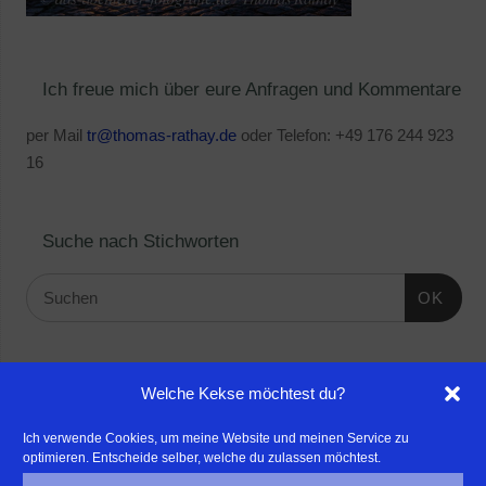
Ich freue mich über eure Anfragen und Kommentare
per Mail
tr@thomas-rathay.de
oder Telefon: +49 176 244 923
16
Suche nach Stichworten
OK
Linktipps:
Welche Kekse möchtest du?
- Für professionelle Fotografen, die ihre Stärken mehr in den
Ich verwende Cookies, um meine Website und meinen Service zu
optimieren. Entscheide selber, welche du zulassen möchtest.
Fokus rücken wollen, empfehle ich eine Beratung durch Frau