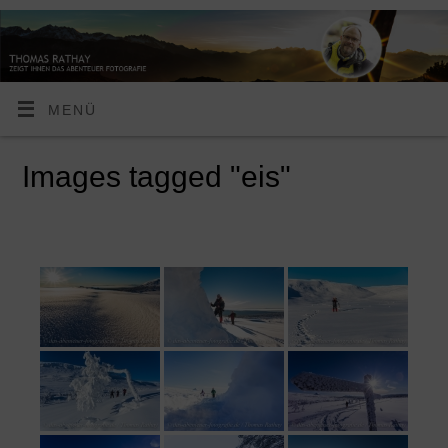
MENÜ
Images tagged "eis"