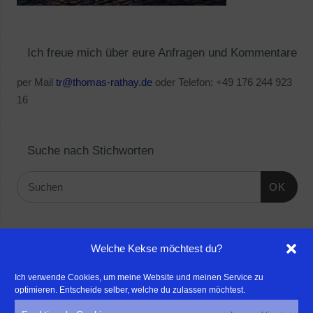
Ich freue mich über eure Anfragen und Kommentare
per Mail
tr@thomas-rathay.de
oder Telefon: +49 176 244 923
16
Suche nach Stichworten
OK
Linktipps:
Welche Kekse möchtest du?
- Für professionelle Fotografen, die ihre Stärken mehr in den
Ich verwende Cookies, um meine Website und meinen Service zu
optimieren. Entscheide selber, welche du zulassen möchtest.
Fokus rücken wollen, empfehle ich eine Beratung durch Frau
Dr. Martina Mettner