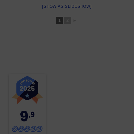
[SHOW AS SLIDESHOW]
1
2
►
9
,9