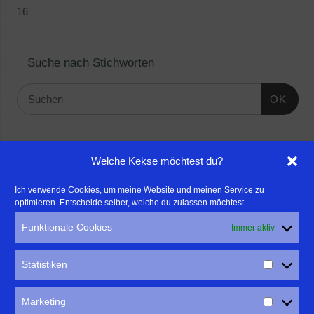
16
Suche nach Stichworten
OK
Linktipps:
Welche Kekse möchtest du?
- Für professionelle Fotografen, die ihre Stärken mehr in den
Ich verwende Cookies, um meine Website und meinen Service zu
optimieren. Entscheide selber, welche du zulassen möchtest.
Fokus rücken wollen, empfehle ich eine Beratung durch Frau
Dr. Martina Mettner
Funktionale Cookies
Immer aktiv
****************************************************
- ERLEBEN ist ALLES!
Statistiken
Wanderfreak.de
****************************************************
Marketing