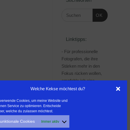
OK
Linktipps:
- Für professionelle
Fotografen, die ihre
Stärken mehr in den
Fokus rücken wollen,
empfehle ich eine
Beratung durch Frau
Welche Kekse möchtest du?
Dr. Martina Mettner
 verwende Cookies, um meine Website und
***************************************
nen Service zu optimieren. Entscheide
- ERLEBEN ist ALLES!
ber, welche du zulassen möchtest.
Wanderfreak.de
unktionale Cookies
Immer aktiv
***************************************