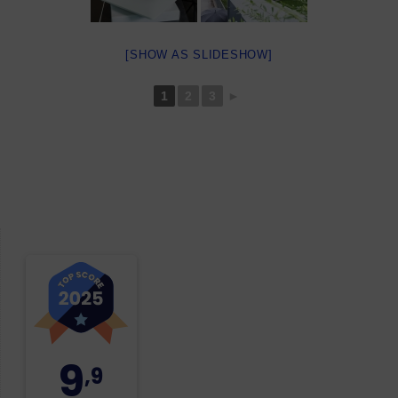
[SHOW AS SLIDESHOW]
1
2
3
►
9
,9