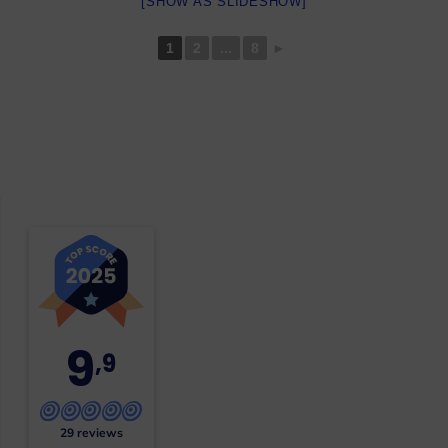
[SHOW AS SLIDESHOW]
1
2
...
8
►
9
,9
29 reviews