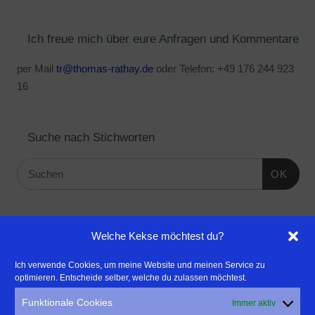
Ich freue mich über eure Anfragen und Kommentare
per Mail
tr@thomas-rathay.de
oder Telefon: +49 176 244 923
16
Suche nach Stichworten
OK
Linktipps:
Welche Kekse möchtest du?
- Für professionelle Fotografen, die ihre Stärken mehr in den
Ich verwende Cookies, um meine Website und meinen Service zu
optimieren. Entscheide selber, welche du zulassen möchtest.
Fokus rücken wollen, empfehle ich eine Beratung durch Frau
Dr. Martina Mettner
Funktionale Cookies
Immer aktiv
****************************************************