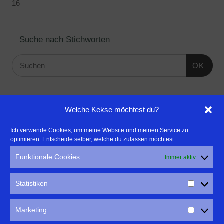
16
Suche nach Stichworten
OK
Linktipps:
Welche Kekse möchtest du?
- Für professionelle Fotografen, die ihre Stärken mehr in den
Ich verwende Cookies, um meine Website und meinen Service zu
optimieren. Entscheide selber, welche du zulassen möchtest.
Fokus rücken wollen, empfehle ich eine Beratung durch Frau
Dr. Martina Mettner
Funktionale Cookies
Immer aktiv
****************************************************
- ERLEBEN ist ALLES!
Statistiken
Wanderfreak.de
****************************************************
Marketing