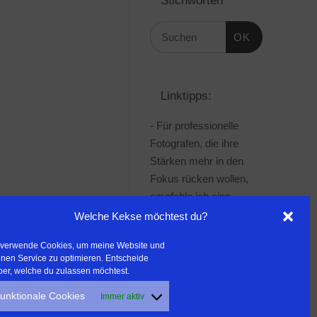
OK
Linktipps:
- Für professionelle
Fotografen, die ihre
Stärken mehr in den
Fokus rücken wollen,
empfehle ich eine
Beratung durch Frau
Welche Kekse möchtest du?
Dr. Martina Mettner
 verwende Cookies, um meine Website und
***************************************
nen Service zu optimieren. Entscheide
- ERLEBEN ist ALLES!
ber, welche du zulassen möchtest.
Wanderfreak.de
unktionale Cookies
Immer aktiv
***************************************