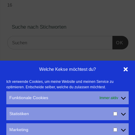
16
Suche nach Stichworten
OK
Linktipps:
Welche Kekse möchtest du?
- Für professionelle Fotografen, die ihre Stärken mehr in den
Ich verwende Cookies, um meine Website und meinen Service zu
optimieren. Entscheide selber, welche du zulassen möchtest.
Fokus rücken wollen, empfehle ich eine Beratung durch Frau
Dr. Martina Mettner
Funktionale Cookies
Immer aktiv
****************************************************
- ERLEBEN ist ALLES!
Statistiken
Wanderfreak.de
****************************************************
Marketing