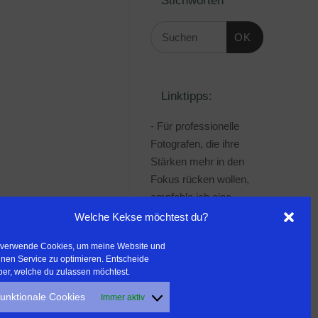
OK
Linktipps:
- Für professionelle
Fotografen, die ihre
Stärken mehr in den
Fokus rücken wollen,
empfehle ich eine
Beratung durch Frau
Welche Kekse möchtest du?
Dr. Martina Mettner
 verwende Cookies, um meine Website und
***************************************
nen Service zu optimieren. Entscheide
- ERLEBEN ist ALLES!
ber, welche du zulassen möchtest.
Wanderfreak.de
unktionale Cookies
Immer aktiv
***************************************