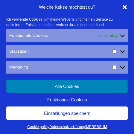
Linktipps:
Welche Kekse möchtest du?
- Für professionelle Fotografen, die ihre Stärken mehr in den
Ich verwende Cookies, um meine Website und meinen Service zu
optimieren. Entscheide selber, welche du zulassen möchtest.
Fokus rücken wollen, empfehle ich eine Beratung durch Frau
Dr. Martina Mettner
Funktionale Cookies
Immer aktiv
****************************************************
- ERLEBEN ist ALLES!
Statistiken
Wanderfreak.de
****************************************************
Marketing
Alle Cookies
Funktionale Cookies
IMPRESSUM
DATENSCHUTZ
Einstellungen speichern
Thomas Rathay
| Präsentiert von
Mantra
&
WordPress.
Cookie policy
Datenschutzerklärung
IMPRESSUM