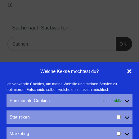
16
Suche nach Stichworten
OK
Linktipps:
Welche Kekse möchtest du?
- Für professionelle Fotografen, die ihre Stärken mehr in den
Ich verwende Cookies, um meine Website und meinen Service zu
optimieren. Entscheide selber, welche du zulassen möchtest.
Fokus rücken wollen, empfehle ich eine Beratung durch Frau
Dr. Martina Mettner
Funktionale Cookies
Immer aktiv
****************************************************
- ERLEBEN ist ALLES!
Statistiken
Wanderfreak.de
****************************************************
Marketing