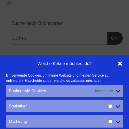
16
Suche nach Stichworten
OK
Linktipps:
Welche Kekse möchtest du?
- Für professionelle Fotografen, die ihre Stärken mehr in den
Ich verwende Cookies, um meine Website und meinen Service zu
optimieren. Entscheide selber, welche du zulassen möchtest.
Fokus rücken wollen, empfehle ich eine Beratung durch Frau
Dr. Martina Mettner
Funktionale Cookies
Immer aktiv
****************************************************
- ERLEBEN ist ALLES!
Statistiken
Wanderfreak.de
****************************************************
Marketing