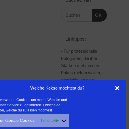
OK
Linktipps:
- Für professionelle
Fotografen, die ihre
Stärken mehr in den
Fokus rücken wollen,
empfehle ich eine
Beratung durch Frau
Welche Kekse möchtest du?
Dr. Martina Mettner
 verwende Cookies, um meine Website und
***************************************
nen Service zu optimieren. Entscheide
- ERLEBEN ist ALLES!
ber, welche du zulassen möchtest.
Wanderfreak.de
unktionale Cookies
Immer aktiv
***************************************