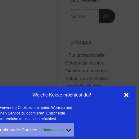
OK
Linktipps:
- Für professionelle
Fotografen, die ihre
Stärken mehr in den
Fokus rücken wollen,
empfehle ich eine
Beratung durch Frau
Welche Kekse möchtest du?
Dr. Martina Mettner
 verwende Cookies, um meine Website und
***************************************
nen Service zu optimieren. Entscheide
- ERLEBEN ist ALLES!
ber, welche du zulassen möchtest.
Wanderfreak.de
unktionale Cookies
Immer aktiv
***************************************