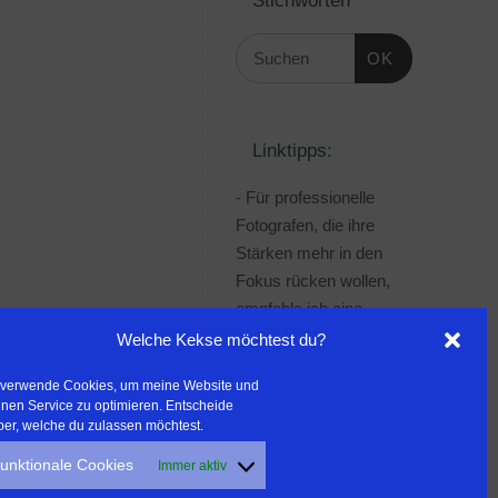
OK
Linktipps:
- Für professionelle
Fotografen, die ihre
Stärken mehr in den
Fokus rücken wollen,
empfehle ich eine
Beratung durch Frau
Welche Kekse möchtest du?
Dr. Martina Mettner
 verwende Cookies, um meine Website und
***************************************
nen Service zu optimieren. Entscheide
- ERLEBEN ist ALLES!
ber, welche du zulassen möchtest.
Wanderfreak.de
unktionale Cookies
Immer aktiv
***************************************