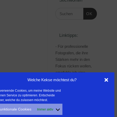
OK
Linktipps:
- Für professionelle
Fotografen, die ihre
Stärken mehr in den
Fokus rücken wollen,
empfehle ich eine
Beratung durch Frau
Welche Kekse möchtest du?
Dr. Martina Mettner
 verwende Cookies, um meine Website und
***************************************
nen Service zu optimieren. Entscheide
- ERLEBEN ist ALLES!
ber, welche du zulassen möchtest.
Wanderfreak.de
unktionale Cookies
Immer aktiv
***************************************