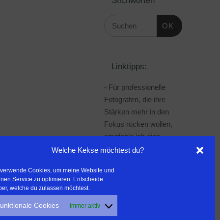
OK
Linktipps:
- Für professionelle
Fotografen, die ihre
Stärken mehr in den
Fokus rücken wollen,
empfehle ich eine
Beratung durch Frau
Welche Kekse möchtest du?
Dr. Martina Mettner
 verwende Cookies, um meine Website und
***************************************
nen Service zu optimieren. Entscheide
- ERLEBEN ist ALLES!
ber, welche du zulassen möchtest.
Wanderfreak.de
unktionale Cookies
Immer aktiv
***************************************