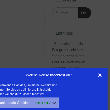
OK
Linktipps:
- Für professionelle
Fotografen, die ihre
Stärken mehr in den
Fokus rücken wollen,
empfehle ich eine
Beratung durch Frau
Welche Kekse möchtest du?
Dr. Martina Mettner
 verwende Cookies, um meine Website und
***************************************
nen Service zu optimieren. Entscheide
- ERLEBEN ist ALLES!
ber, welche du zulassen möchtest.
Wanderfreak.de
unktionale Cookies
Immer aktiv
***************************************