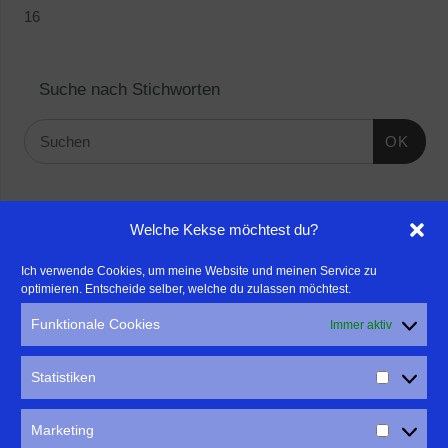
16
Suche nach Stichworten
OK
Linktipps:
Welche Kekse möchtest du?
- Für professionelle Fotografen, die ihre Stärken mehr in den
Ich verwende Cookies, um meine Website und meinen Service zu
optimieren. Entscheide selber, welche du zulassen möchtest.
Fokus rücken wollen, empfehle ich eine Beratung durch Frau
Dr. Martina Mettner
Funktionale Cookies
Immer aktiv
****************************************************
- ERLEBEN ist ALLES!
Statistiken
Wanderfreak.de
****************************************************
Marketing