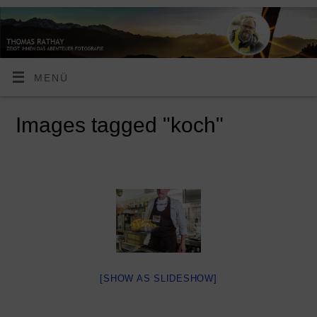
MENÜ
Images tagged "koch"
[SHOW AS SLIDESHOW]