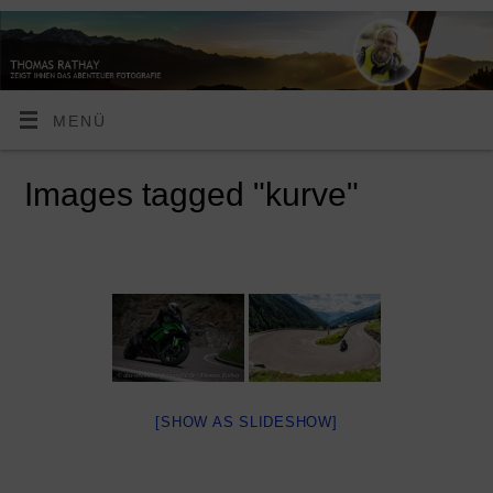
MENÜ
Images tagged "kurve"
[SHOW AS SLIDESHOW]