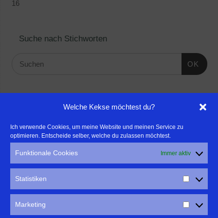
16
Suche nach Stichworten
OK
Linktipps:
Welche Kekse möchtest du?
- Für professionelle Fotografen, die ihre Stärken mehr in den
Ich verwende Cookies, um meine Website und meinen Service zu
optimieren. Entscheide selber, welche du zulassen möchtest.
Fokus rücken wollen, empfehle ich eine Beratung durch Frau
Dr. Martina Mettner
Funktionale Cookies
Immer aktiv
****************************************************
- ERLEBEN ist ALLES!
Statistiken
Wanderfreak.de
****************************************************
Marketing