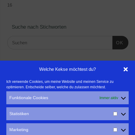
16
Suche nach Stichworten
OK
Linktipps:
Welche Kekse möchtest du?
- Für professionelle Fotografen, die ihre Stärken mehr in den
Ich verwende Cookies, um meine Website und meinen Service zu
optimieren. Entscheide selber, welche du zulassen möchtest.
Fokus rücken wollen, empfehle ich eine Beratung durch Frau
Dr. Martina Mettner
Funktionale Cookies
Immer aktiv
****************************************************
- ERLEBEN ist ALLES!
Statistiken
Wanderfreak.de
****************************************************
Marketing