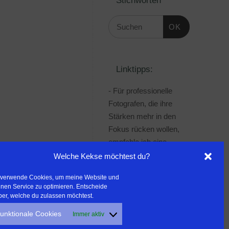
OK
Linktipps:
- Für professionelle
Fotografen, die ihre
Stärken mehr in den
Fokus rücken wollen,
empfehle ich eine
Beratung durch Frau
Welche Kekse möchtest du?
Dr. Martina Mettner
 verwende Cookies, um meine Website und
***************************************
nen Service zu optimieren. Entscheide
- ERLEBEN ist ALLES!
ber, welche du zulassen möchtest.
Wanderfreak.de
unktionale Cookies
Immer aktiv
***************************************