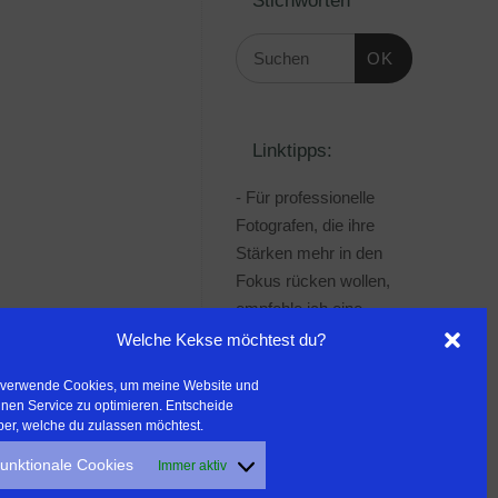
OK
Linktipps:
- Für professionelle
Fotografen, die ihre
Stärken mehr in den
Fokus rücken wollen,
empfehle ich eine
Beratung durch Frau
Welche Kekse möchtest du?
Dr. Martina Mettner
 verwende Cookies, um meine Website und
***************************************
nen Service zu optimieren. Entscheide
- ERLEBEN ist ALLES!
ber, welche du zulassen möchtest.
Wanderfreak.de
unktionale Cookies
Immer aktiv
***************************************