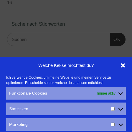
16
Suche nach Stichworten
OK
Linktipps:
Welche Kekse möchtest du?
- Für professionelle Fotografen, die ihre Stärken mehr in den
Ich verwende Cookies, um meine Website und meinen Service zu
optimieren. Entscheide selber, welche du zulassen möchtest.
Fokus rücken wollen, empfehle ich eine Beratung durch Frau
Dr. Martina Mettner
Funktionale Cookies
Immer aktiv
****************************************************
- ERLEBEN ist ALLES!
Statistiken
Wanderfreak.de
****************************************************
Marketing