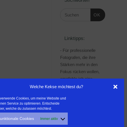
OK
Linktipps:
- Für professionelle
Fotografen, die ihre
Stärken mehr in den
Fokus rücken wollen,
empfehle ich eine
Beratung durch Frau
Welche Kekse möchtest du?
Dr. Martina Mettner
 verwende Cookies, um meine Website und
***************************************
nen Service zu optimieren. Entscheide
- ERLEBEN ist ALLES!
ber, welche du zulassen möchtest.
Wanderfreak.de
unktionale Cookies
Immer aktiv
***************************************