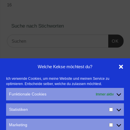
16
Suche nach Stichworten
OK
Linktipps:
Welche Kekse möchtest du?
- Für professionelle Fotografen, die ihre Stärken mehr in den
Ich verwende Cookies, um meine Website und meinen Service zu
optimieren. Entscheide selber, welche du zulassen möchtest.
Fokus rücken wollen, empfehle ich eine Beratung durch Frau
Dr. Martina Mettner
Funktionale Cookies
Immer aktiv
****************************************************
- ERLEBEN ist ALLES!
Statistiken
Wanderfreak.de
****************************************************
Marketing