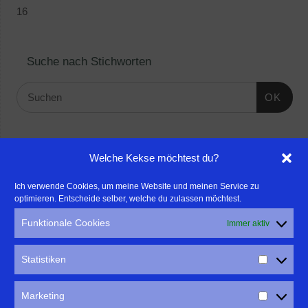
16
Suche nach Stichworten
OK
Linktipps:
Welche Kekse möchtest du?
- Für professionelle Fotografen, die ihre Stärken mehr in den
Ich verwende Cookies, um meine Website und meinen Service zu
optimieren. Entscheide selber, welche du zulassen möchtest.
Fokus rücken wollen, empfehle ich eine Beratung durch Frau
Dr. Martina Mettner
Funktionale Cookies
Immer aktiv
****************************************************
- ERLEBEN ist ALLES!
Statistiken
Wanderfreak.de
****************************************************
Marketing