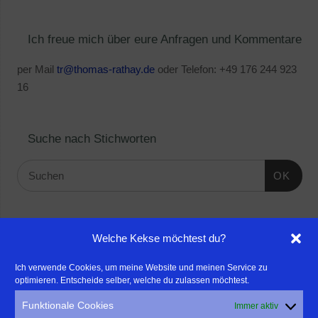
Ich freue mich über eure Anfragen und Kommentare
per Mail
tr@thomas-rathay.de
oder Telefon: +49 176 244 923
16
Suche nach Stichworten
OK
Linktipps:
Welche Kekse möchtest du?
- Für professionelle Fotografen, die ihre Stärken mehr in den
Ich verwende Cookies, um meine Website und meinen Service zu
optimieren. Entscheide selber, welche du zulassen möchtest.
Fokus rücken wollen, empfehle ich eine Beratung durch Frau
Dr. Martina Mettner
Funktionale Cookies
Immer aktiv
****************************************************