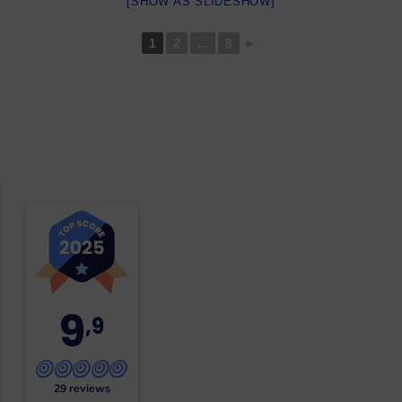
[SHOW AS SLIDESHOW]
1
2
...
8
►
9
,9
29 reviews