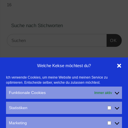
16
Suche nach Stichworten
OK
Linktipps:
Welche Kekse möchtest du?
- Für professionelle Fotografen, die ihre Stärken mehr in den
Ich verwende Cookies, um meine Website und meinen Service zu
optimieren. Entscheide selber, welche du zulassen möchtest.
Fokus rücken wollen, empfehle ich eine Beratung durch Frau
Dr. Martina Mettner
Funktionale Cookies
Immer aktiv
****************************************************
- ERLEBEN ist ALLES!
Statistiken
Wanderfreak.de
****************************************************
Marketing