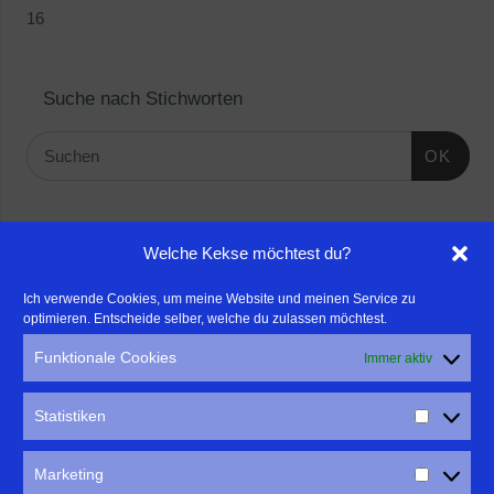
16
Suche nach Stichworten
OK
Linktipps:
Welche Kekse möchtest du?
- Für professionelle Fotografen, die ihre Stärken mehr in den
Ich verwende Cookies, um meine Website und meinen Service zu
optimieren. Entscheide selber, welche du zulassen möchtest.
Fokus rücken wollen, empfehle ich eine Beratung durch Frau
Dr. Martina Mettner
Funktionale Cookies
Immer aktiv
****************************************************
- ERLEBEN ist ALLES!
Statistiken
Wanderfreak.de
****************************************************
Marketing