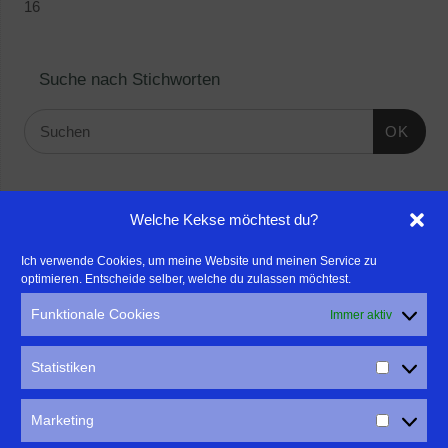
16
Suche nach Stichworten
OK
Linktipps:
Welche Kekse möchtest du?
- Für professionelle Fotografen, die ihre Stärken mehr in den
Ich verwende Cookies, um meine Website und meinen Service zu
optimieren. Entscheide selber, welche du zulassen möchtest.
Fokus rücken wollen, empfehle ich eine Beratung durch Frau
Dr. Martina Mettner
Funktionale Cookies
Immer aktiv
****************************************************
- ERLEBEN ist ALLES!
Statistiken
Wanderfreak.de
****************************************************
Marketing