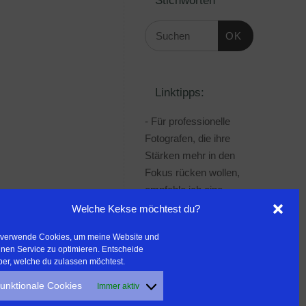
OK
Linktipps:
- Für professionelle
Fotografen, die ihre
Stärken mehr in den
Fokus rücken wollen,
empfehle ich eine
Beratung durch Frau
Welche Kekse möchtest du?
Dr. Martina Mettner
 verwende Cookies, um meine Website und
***************************************
nen Service zu optimieren. Entscheide
- ERLEBEN ist ALLES!
ber, welche du zulassen möchtest.
Wanderfreak.de
unktionale Cookies
Immer aktiv
***************************************