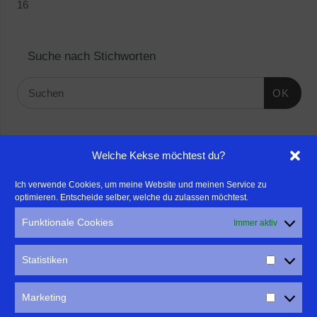
16
Suche nach Stichworten
OK
Linktipps:
Welche Kekse möchtest du?
- Für professionelle Fotografen, die ihre Stärken mehr in den
Ich verwende Cookies, um meine Website und meinen Service zu
optimieren. Entscheide selber, welche du zulassen möchtest.
Fokus rücken wollen, empfehle ich eine Beratung durch Frau
Dr. Martina Mettner
Funktionale Cookies
Immer aktiv
****************************************************
- ERLEBEN ist ALLES!
Statistiken
Wanderfreak.de
****************************************************
Marketing