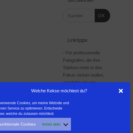
OK
Linktipps:
- Für professionelle
Fotografen, die ihre
Stärken mehr in den
Fokus rücken wollen,
empfehle ich eine
Beratung durch Frau
Welche Kekse möchtest du?
Dr. Martina Mettner
 verwende Cookies, um meine Website und
***************************************
nen Service zu optimieren. Entscheide
- ERLEBEN ist ALLES!
ber, welche du zulassen möchtest.
Wanderfreak.de
unktionale Cookies
Immer aktiv
***************************************