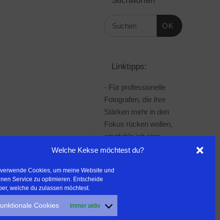
OK
Linktipps:
- Für professionelle
Fotografen, die ihre
Stärken mehr in den
Fokus rücken wollen,
empfehle ich eine
Beratung durch Frau
Welche Kekse möchtest du?
Dr. Martina Mettner
 verwende Cookies, um meine Website und
***************************************
nen Service zu optimieren. Entscheide
- ERLEBEN ist ALLES!
ber, welche du zulassen möchtest.
Wanderfreak.de
unktionale Cookies
Immer aktiv
***************************************