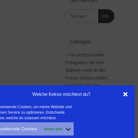
OK
Linktipps:
- Für professionelle
Fotografen, die ihre
Stärken mehr in den
Fokus rücken wollen,
empfehle ich eine
Beratung durch Frau
Welche Kekse möchtest du?
Dr. Martina Mettner
 verwende Cookies, um meine Website und
***************************************
nen Service zu optimieren. Entscheide
- ERLEBEN ist ALLES!
ber, welche du zulassen möchtest.
Wanderfreak.de
unktionale Cookies
Immer aktiv
***************************************