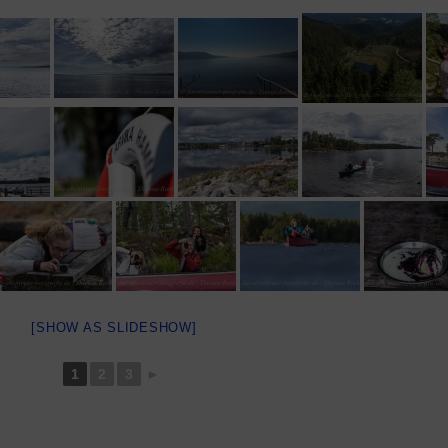
[SHOW AS SLIDESHOW]
1
2
3
►