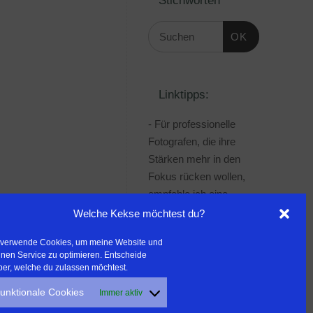
OK
Linktipps:
- Für professionelle
Fotografen, die ihre
Stärken mehr in den
Fokus rücken wollen,
empfehle ich eine
Beratung durch Frau
Welche Kekse möchtest du?
Dr. Martina Mettner
 verwende Cookies, um meine Website und
***************************************
nen Service zu optimieren. Entscheide
- ERLEBEN ist ALLES!
ber, welche du zulassen möchtest.
Wanderfreak.de
unktionale Cookies
Immer aktiv
***************************************